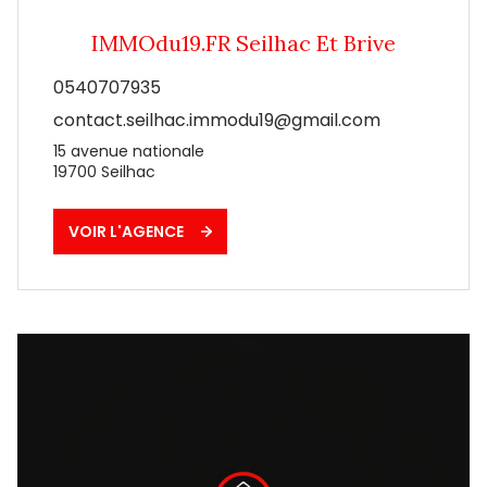
IMMOdu19.FR Seilhac Et Brive
0540707935
contact.seilhac.immodu19@gmail.com
15 avenue nationale
19700
Seilhac
VOIR L'AGENCE