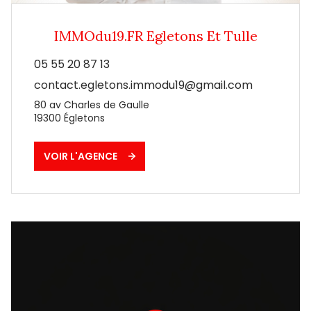
IMMOdu19.FR Egletons Et Tulle
05 55 20 87 13
contact.egletons.immodu19@gmail.com
80 av Charles de Gaulle
19300
Égletons
VOIR L'AGENCE