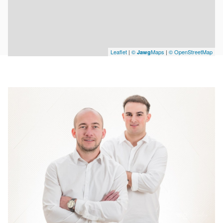
Leaflet
|
©
Maps
|
© OpenStreetMap
Jawg