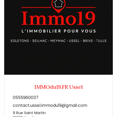
IMMOdu19.FR Ussel
0555960037
contact.ussel.immodu19@gmail.com
9 Rue Saint Martin