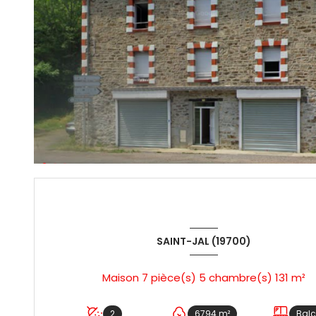
SAINT-JAL (19700)
Maison 7 pièce(s) 5 chambre(s) 131 m²
2
6794 m²
Bal