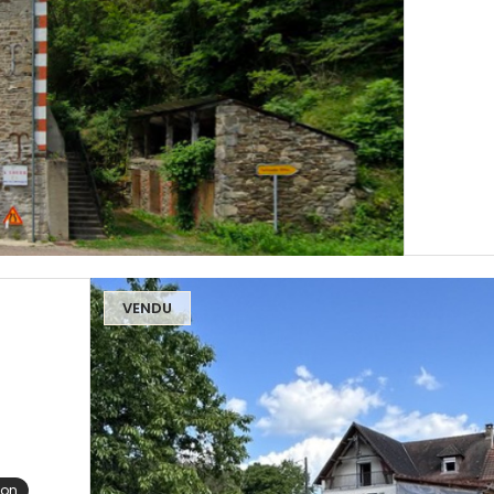
VENDU
con