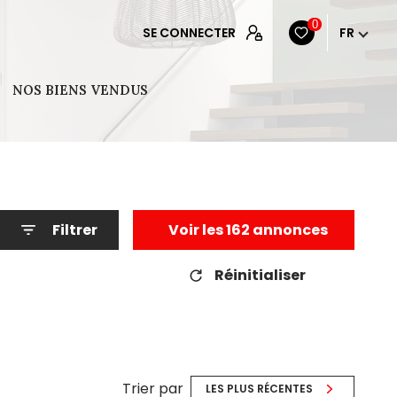
0
SE CONNECTER
FR
NOS BIENS VENDUS
Filtrer
Voir les
162
annonces
Réinitialiser
Trier par
LES PLUS RÉCENTES