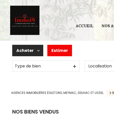
Secteur 
Secteur 
ACCUEIL
NOS 
Secteur 
Secteur
Acheter
Estimer
Type de bien
De l'ancien
De l'immo pro
AGENCES IMMOBILIÈRES ÉGLETONS, MEYMAC, SEILHAC ET USSEL
B
NOS BIENS VENDUS