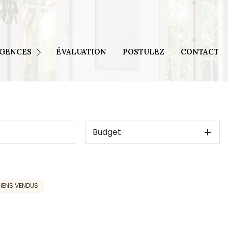
Egletons et Tulle
Seilhac et Brive
AGENCES
ÉVALUATION
POSTULEZ
CONTACT
Ussel
 Meymac
Budget
IENS VENDUS