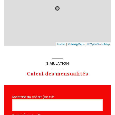
Leaflet
|
©
Maps
|
© OpenStreetMap
Jawg
SIMULATION
Calcul des mensualités
Montant du crédit (en €)*