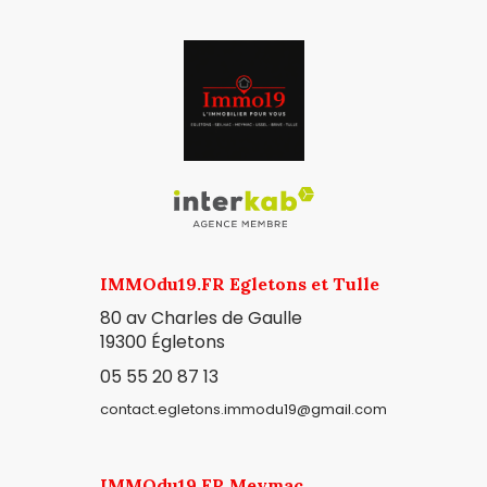
IMMOdu19.FR Egletons et Tulle
80 av Charles de Gaulle
19300
Égletons
05 55 20 87 13
contact.egletons.immodu19@gmail.com
IMMOdu19.FR Meymac