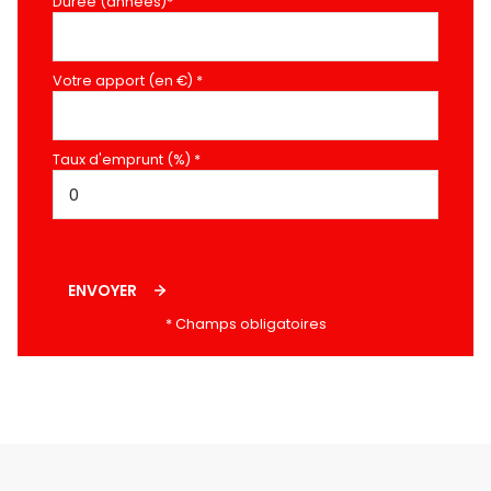
Durée (années)*
Votre apport (en €) *
Taux d'emprunt (%) *
ENVOYER
* Champs obligatoires