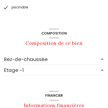
piscinable
COMPOSITION
Composition de ce bien
Rez-de-chaussée
Etage -1
cuisine
12.2 m²
salon/sejour
12.2 m²
sous-sol
65 m²
chambre
12.8 m²
Carport
11 m²
FINANCIER
chambre
12.7 m²
Informations financières
entrée
5.15 m²