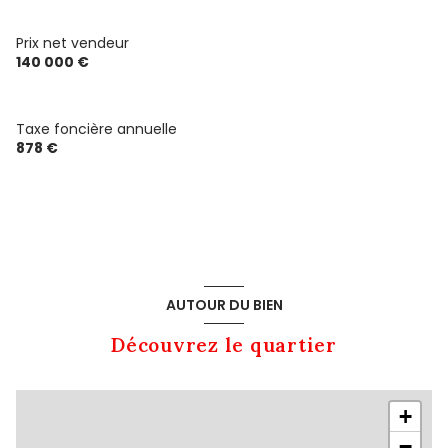
salle d'eau
4.6 m²
Prix net vendeur
140 000 €
Terrasse
11.2 m²
Taxe foncière annuelle
878 €
AUTOUR DU BIEN
Découvrez le quartier
+
−