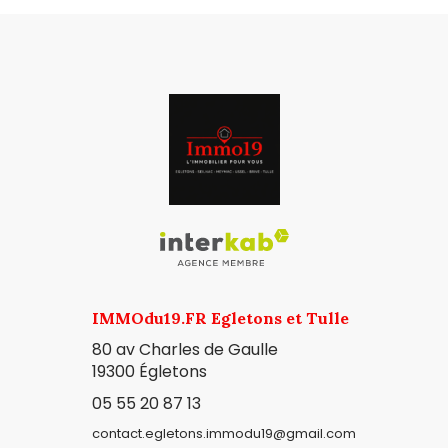
IMMOdu19.FR Egletons et Tulle
80 av Charles de Gaulle
19300
Égletons
05 55 20 87 13
contact.egletons.immodu19@gmail.com