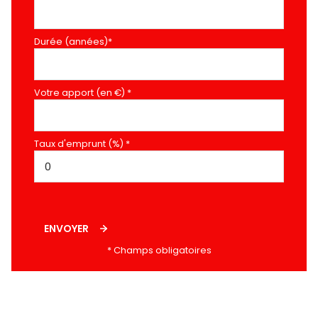
Durée (années)*
Votre apport (en €) *
Taux d'emprunt (%) *
ENVOYER
* Champs obligatoires