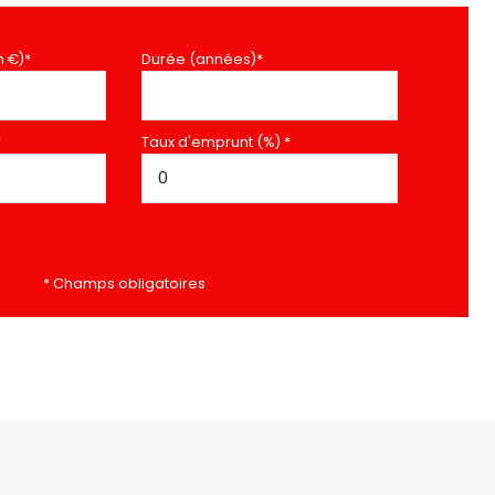
n €)*
Durée (années)*
*
Taux d'emprunt (%) *
* Champs obligatoires