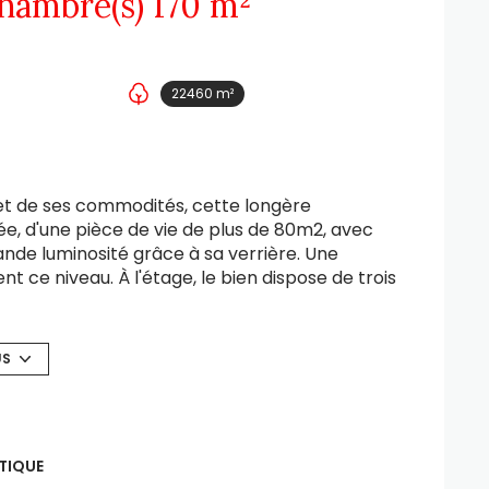
Maison 5 pièce(s) 4 chambre(s) 170 m²
22460 m²
et de ses commodités, cette longère
, d'une pièce de vie de plus de 80m2, avec
nde luminosité grâce à sa verrière. Une
ce niveau. À l'étage, le bien dispose de trois
e suite parentale avec salle d'eau, WC et
 à pain fonctionnel ainsi qu'une dépendance à
 froide déjà installée. Le tout sur un terrain
US
TIQUE