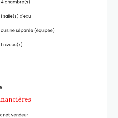
4 chambre(s)
1 salle(s) d'eau
cuisine séparée (équipée)
1 niveau(x)
R
inancières
ix net vendeur