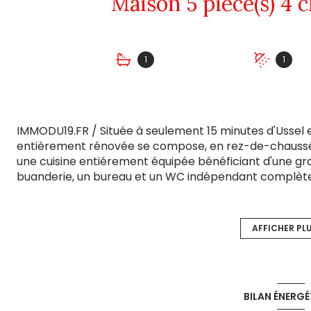
1
1
IMMODU19.FR / Située à seulement 15 minutes d'Ussel 
entièrement rénovée se compose, en rez-de-chaussée
une cuisine entiérement équipée bénéficiant d'une gra
buanderie, un bureau et un WC indépendant complètent 
chambres, d'une salle de bains avec WC ainsi que d'un
espace dressing. À l'extérieur, vous trouverez un four
ossature bois pouvant être aménagée, avec une chambre
AFFICHER PL
attenant, clos et plat de plus de 22 000m2.
BILAN ÉNERGÉ