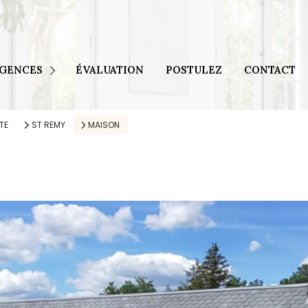
Egletons et Tulle
Seilhac et Brive
AGENCES
ÉVALUATION
POSTULEZ
CONTACT
Ussel
 Meymac
TE
ST REMY
MAISON