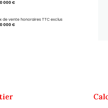
0 000 €
ix de vente honoraires TTC exclus
0 000 €
tier
Cal