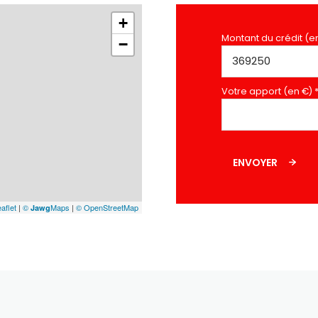
+
Montant du crédit (e
−
Votre apport (en €) 
ENVOYER
aflet
|
©
Maps
|
© OpenStreetMap
Jawg