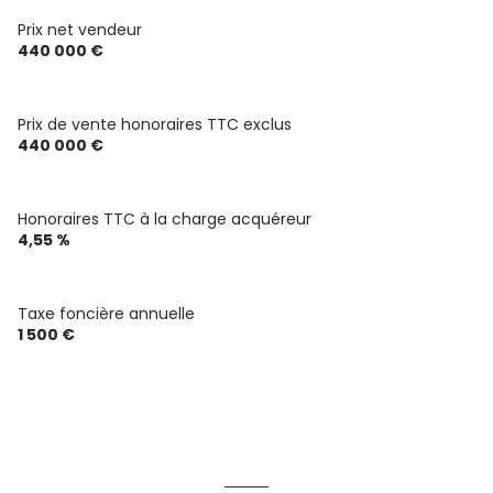
chambre
20 m²
Prix net vendeur
bureau
10.66 m²
440 000 €
salle d'eau
7.07 m²
salle d'eau
7.07 m²
Prix de vente honoraires TTC exclus
440 000 €
salle d'eau
7.07 m²
chambre
130 m²
Honoraires TTC à la charge acquéreur
4,55 %
Taxe foncière annuelle
1 500 €