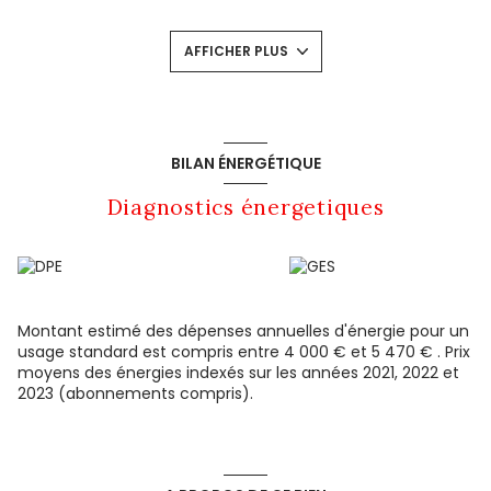
ainsi qu'une grande pièce à vivre . Un sous-sol total
d'environ 400 m² laissant libre cours à votre imagination.
AFFICHER PLUS
Le système de chauffage est assuré par une chaudière à
granulés, complétée par une cuisinière à bois apportant
charme et chaleur à l’habitation. À l’extérieur, vous pourrez
profiter d’une magnifique terrasse d’environ 150 m². Cette
maison aux volumes généreux, parfaite pour les moments
de détente et de convivialité. Idéalement située à
BILAN ÉNERGÉTIQUE
proximité immédiate des commerces et des commodités,
cette propriété rare sur le secteur offre un potentiel
Diagnostics énergetiques
exceptionnel pour une maison
familiale ou un projet de vie ambitieux.
Les informations sur les risques auxquels ce bien est
exposé sont disponibles sur le site
Géorisques
Montant estimé des dépenses annuelles d'énergie pour un
usage standard est compris entre 4 000 € et 5 470 € . Prix
moyens des énergies indexés sur les années 2021, 2022 et
2023 (abonnements compris).