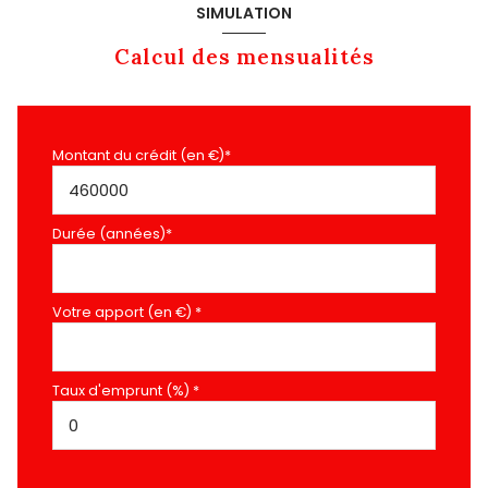
SIMULATION
Calcul des mensualités
Montant du crédit (en €)*
Durée (années)*
Votre apport (en €) *
Taux d'emprunt (%) *