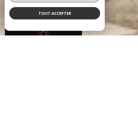
TOUT ACCEPTER
AGENCES IMMOBILIÈRES ÉGLETONS, MEYMAC, SEILHAC ET
USSEL
Immo19 vous accompagne
Bienvenue chez IMMOdu19, les agences faites pour vous,
situées à Egletons (19300) au 80 avenue Charles de
Gaulle, à Seilhac (19700) au 15 Avenue Nationale, à Ussel
(19200) au 9 Rue Saint Martin et à Meymac (19250) au