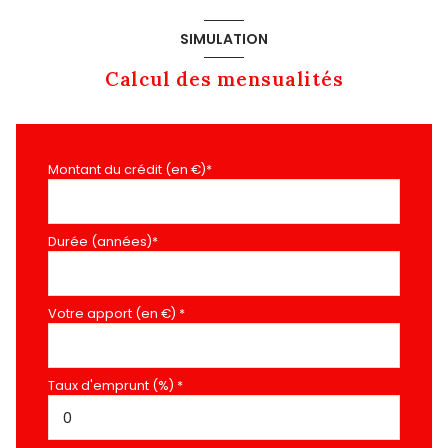
SIMULATION
Calcul des mensualités
Montant du crédit (en €)*
Durée (années)*
Votre apport (en €) *
Taux d'emprunt (%) *