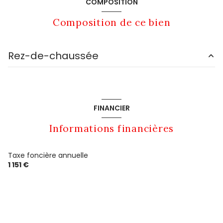
COMPOSITION
Composition de ce bien
Rez-de-chaussée
Bâtiment 1
105 m²
Bâtiment 2
125 m²
FINANCIER
Bâtiment 3
140 m²
Informations financières
Taxe foncière annuelle
1 151 €