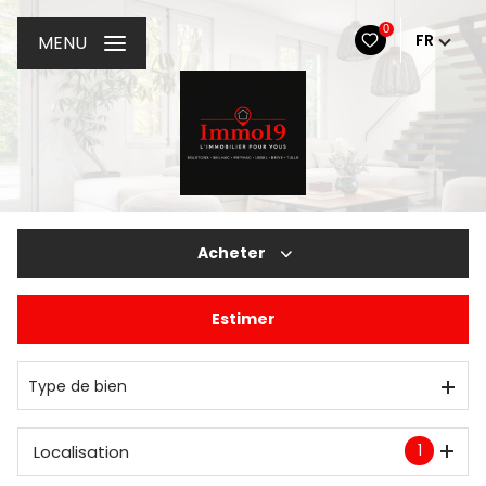
0
FR
MENU
Acheter
Estimer
De l'ancien
De l'immo pro
Type de bien
1
Localisation