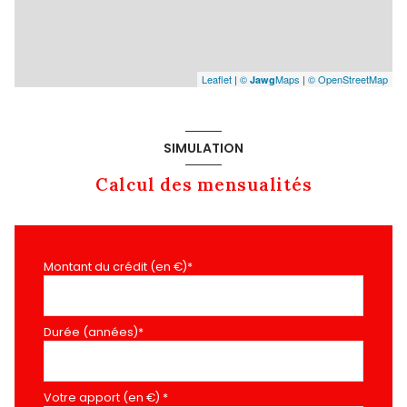
Leaflet
|
©
Maps
|
© OpenStreetMap
Jawg
SIMULATION
Calcul des mensualités
Montant du crédit (en €)*
Durée (années)*
Votre apport (en €) *