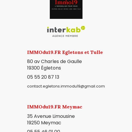
IMMOdu19.FR Egletons et Tulle
80 av Charles de Gaulle
19300
Égletons
05 55 20 87 13
contact.egletons.immodu19@gmail.com
IMMOdu19.FR Meymac
35 Avenue Limousine
19250 Meymac
05 55 46 01 00