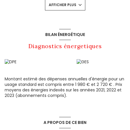
buanderie. Il y a la possibilité de rajouter un poêle à bois ou
AFFICHER PLUS
granulés dans l'ancien "cantou" déjà gainé. Le tout sur plus
de 4 000 m² de terrain en fond d'impasse très calme.
Les informations sur les risques auxquels ce bien est
exposé sont disponibles sur le site
Géorisques
BILAN ÉNERGÉTIQUE
Diagnostics énergetiques
Montant estimé des dépenses annuelles d'énergie pour un
usage standard est compris entre 1 980 € et 2 720 € . Prix
moyens des énergies indexés sur les années 2021, 2022 et
2023 (abonnements compris).
A PROPOS DE CE BIEN