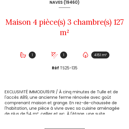
NAVES (19460)
Maison 4 pièce(s) 3 chambre(s) 127
m²
1
1
4151 m²
Réf
TS25-135
EXCLUSIVITÉ IMMODU19.FR / À cinq minutes de Tulle et de
l'accès A89, une ancienne ferme rénovée avec goût
comprenant maison et grange. En rez-de-chaussée de
l'habitation, une pièce à vivre avec sa cuisine aménagée
de plus de 54 m², cellier et wc. À l'étage, une suite
parentale dotée d'un dressing, salle de bain avec wc, deux
chambres supplémentaires, salle d'eau, wc séparé et