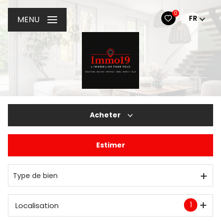
0
FR
MENU
Acheter
Estimer
De l'ancien
De l'immo pro
Type de bien
1
Localisation