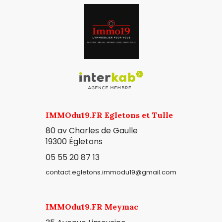
IMMOdu19.FR Egletons et Tulle
80 av Charles de Gaulle
19300
Égletons
05 55 20 87 13
contact.egletons.immodu19@gmail.com
IMMOdu19.FR Meymac