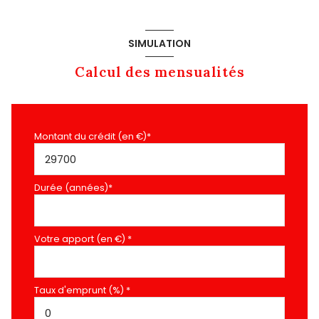
SIMULATION
Calcul des mensualités
Montant du crédit (en €)*
Durée (années)*
Votre apport (en €) *
Taux d'emprunt (%) *