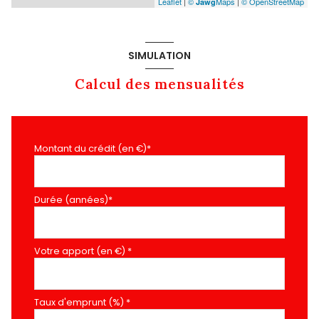
Leaflet
|
©
Maps
|
© OpenStreetMap
Jawg
SIMULATION
Calcul des mensualités
Montant du crédit (en €)*
Durée (années)*
Votre apport (en €) *
Taux d'emprunt (%) *