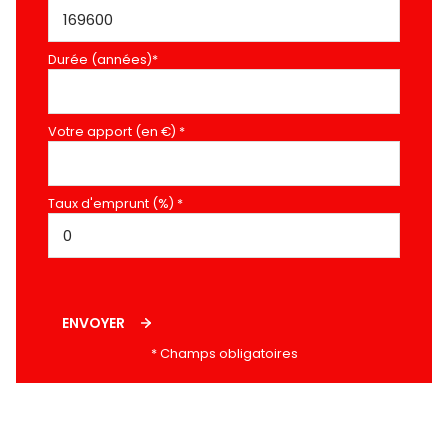
Durée (années)*
Votre apport (en €) *
Taux d'emprunt (%) *
ENVOYER
* Champs obligatoires