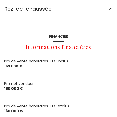
1 garage(s)
Rez-de-chaussée
3 niveau(x)
chambre
10.53 m²
3 étage(s)
chambre
9.38 m²
FINANCIER
chambre
8.92 m²
terrasse
Informations financières
cuisine
11.23 m²
arboré
salon/sejour
38.09 m²
Prix de vente honoraires TTC inclus
169 600 €
chambre
4.41 m²
entrée
6.44 m²
Prix net vendeur
salle de jeux
48.39 m²
160 000 €
Prix de vente honoraires TTC exclus
160 000 €