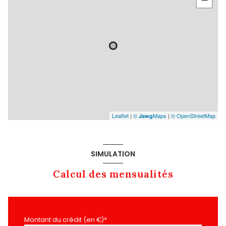
Leaflet
|
©
Maps
|
© OpenStreetMap
Jawg
SIMULATION
Calcul des mensualités
Montant du crédit (en €)*