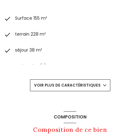
Surface 155 m²
terrain 228 m²
séjour 38 m²
4 chambre(s)
1 salle(s) d'eau
VOIR PLUS DE CARACTÉRISTIQUES
construit en 1984
cuisine américaine
COMPOSITION
Composition de ce bien
Chauffage individuel : chaudière (gaz)