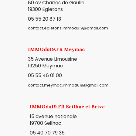
80 av Charles de Gaulle
19300
Égletons
05 55 20 87 13
contact.egletons.immodu19@gmail.com
IMMOdu19.FR Meymac
35 Avenue Limousine
19250 Meymac
05 55 46 01 00
contact.meymac.immodu19@gmail.com
IMMOdu19.FR Seilhac et Brive
15 avenue nationale
19700 Seilhac
05 40 70 79 35