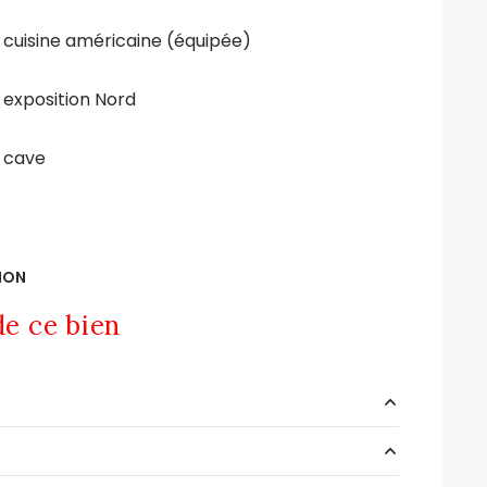
cuisine américaine (équipée)
exposition Nord
cave
ION
e ce bien
13.21 m²