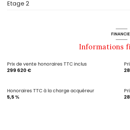
Etage 2
garage
cuisine
hall
couloir
mezzanine
cave
salon/sejour
chambre
FINANCIE
salle de sport
salle d'eau
couloir
Informations f
chambre
WC
chambre
Prix de vente honoraires TTC inclus
Pr
couloir
299 620 €
28
placard
placard
buanderie
chambre
Honoraires TTC à la charge acquéreur
Pr
hall
5,5 %
28
salle d'eau
WC
chambre
piscine
salle de bain
entrée