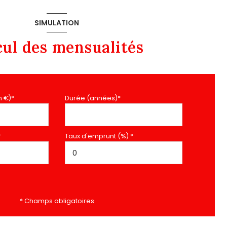
SIMULATION
cul des mensualités
n €)*
Durée (années)*
*
Taux d'emprunt (%) *
* Champs obligatoires