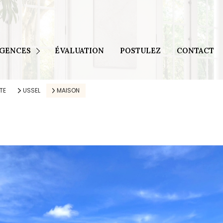
Egletons et Tulle
Seilhac et Brive
AGENCES
ÉVALUATION
POSTULEZ
CONTACT
Ussel
 Meymac
TE
USSEL
MAISON