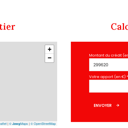
13.48 m²
12 m²
tier
Cal
+
Montant du crédit (e
−
Votre apport (en €) 
ENVOYER
aflet
|
©
Maps
|
© OpenStreetMap
Jawg