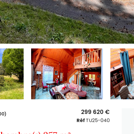
299 620 €
00)
Réf
TU25-040