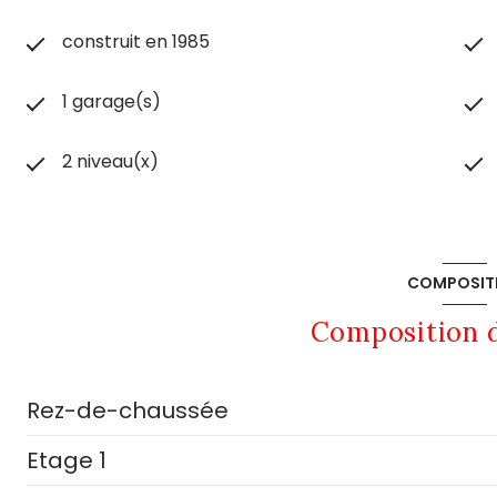
construit en 1985
1 garage(s)
2 niveau(x)
COMPOSIT
Composition d
Rez-de-chaussée
Etage 1
chaufferie