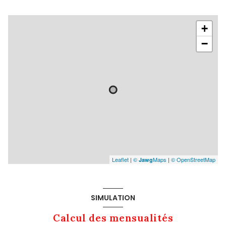
+
−
Leaflet
|
©
Maps
|
© OpenStreetMap
Jawg
SIMULATION
Calcul des mensualités