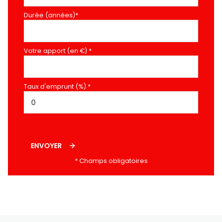
Durée (années)*
Votre apport (en €) *
Taux d'emprunt (%) *
ENVOYER
* Champs obligatoires