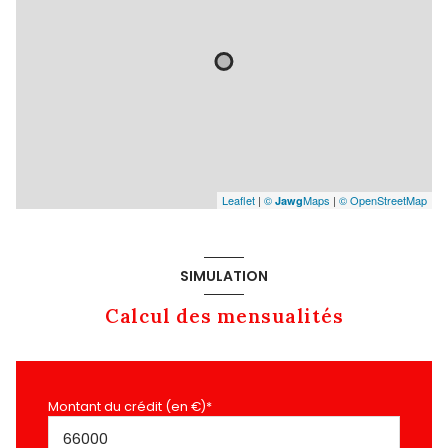
Leaflet
|
©
Maps
|
© OpenStreetMap
Jawg
SIMULATION
Calcul des mensualités
Montant du crédit (en €)*