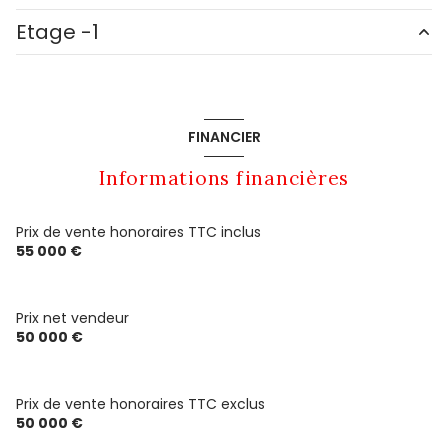
Etage -1
cuisine
17.95 m²
chaufferie
4.36 m²
cave
31.46 m²
chaufferie
3.43 m²
FINANCIER
salle
10.42 m²
Informations financières
couloir
5.55 m²
salle d'eau
3.93 m²
Prix de vente honoraires TTC inclus
55 000 €
salon/sejour
19.94 m²
chambre
9.48 m²
Prix net vendeur
chambre
9.25 m²
50 000 €
Prix de vente honoraires TTC exclus
50 000 €