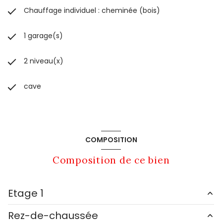
Chauffage individuel : cheminée (bois)
1 garage(s)
2 niveau(x)
cave
COMPOSITION
Composition de ce bien
Etage 1
Rez-de-chaussée
Comble
48.28 m²