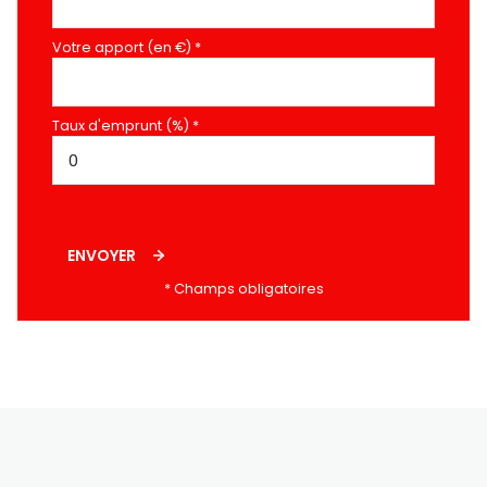
Votre apport (en €) *
Taux d'emprunt (%) *
ENVOYER
* Champs obligatoires