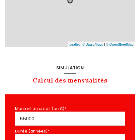
Leaflet
|
©
Maps
|
© OpenStreetMap
Jawg
SIMULATION
Calcul des mensualités
Montant du crédit (en €)*
Durée (années)*