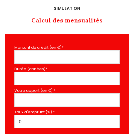
SIMULATION
Calcul des mensualités
Montant du crédit (en €)*
Durée (années)*
Votre apport (en €) *
Taux d'emprunt (%) *