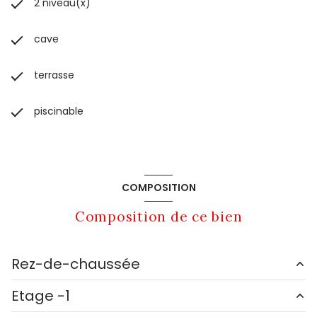
2 niveau(x)
cave
terrasse
piscinable
COMPOSITION
Composition de ce bien
Rez-de-chaussée
Etage -1
chambre
11.43 m²