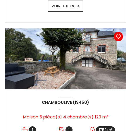
VOIR LE BIEN
CHAMBOULIVE (19450)
Maison 6 pièce(s) 4 chambre(s) 129 m²
1
1
1752 m²