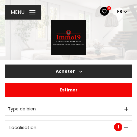
0
FR
MENU
Acheter
Estimer
De l'ancien
De l'immo pro
Type de bien
1
Localisation