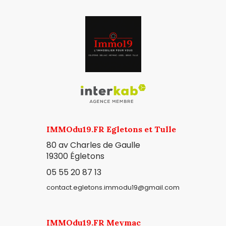
IMMOdu19.FR Egletons et Tulle
80 av Charles de Gaulle
19300
Égletons
05 55 20 87 13
contact.egletons.immodu19@gmail.com
IMMOdu19.FR Meymac