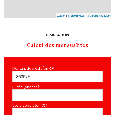
Leaflet
|
©
Maps
|
© OpenStreetMap
Jawg
SIMULATION
Calcul des mensualités
Montant du crédit (en €)*
Durée (années)*
Votre apport (en €) *