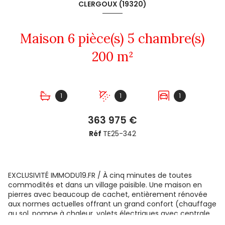
CLERGOUX (19320)
Maison 6 pièce(s) 5 chambre(s)
200 m²
1
1
1
363 975 €
Réf
TE25-342
EXCLUSIVITÉ
IMMODU19.FR
/ À
cinq minutes de toutes
commodités et dans un village paisible.
Une maison en
pierres avec beaucoup de cachet, entièrement rénovée
aux normes actuelles offrant un grand confort (chauffage
au sol, pompe à chaleur, volets électriques avec centrale
télécommandée, raccordement au tout à l'égout et poêle