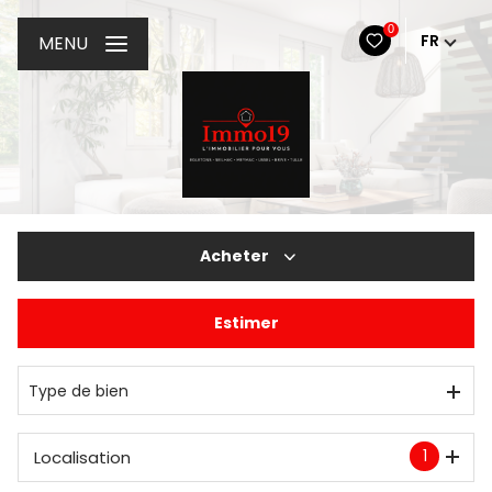
0
FR
MENU
Acheter
Estimer
De l'ancien
De l'immo pro
Type de bien
1
Localisation