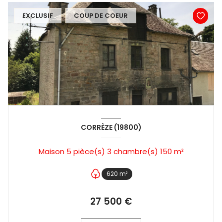
EXCLUSIF
COUP DE COEUR
CORRÈZE (19800)
Maison 5 pièce(s) 3 chambre(s) 150 m²
620 m²
27 500 €