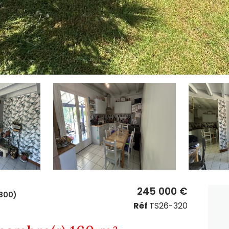
245 000 €
800)
Réf
TS26-320