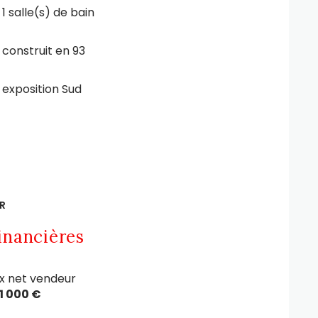
1 salle(s) de bain
construit en 93
exposition Sud
R
inancières
ix net vendeur
1 000 €