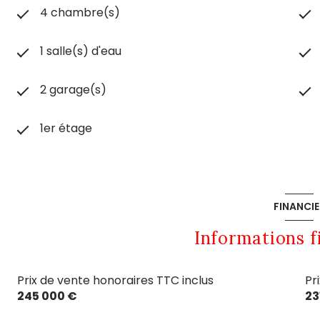
4 chambre(s)
1 salle(s) d'eau
2 garage(s)
1er étage
FINANCIE
Informations f
Prix de vente honoraires TTC inclus
Pr
245 000 €
23