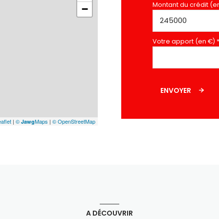
Montant du crédit (e
−
Votre apport (en €) 
ENVOYER
aflet
|
©
Maps
|
© OpenStreetMap
Jawg
A DÉCOUVRIR