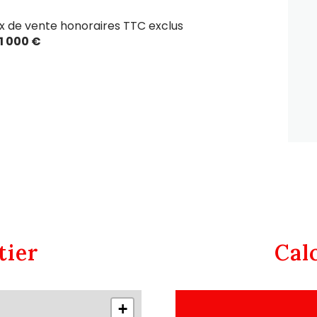
ix de vente honoraires TTC exclus
1 000 €
tier
Cal
+