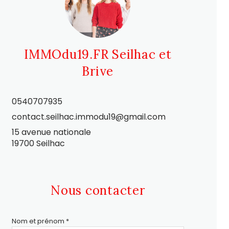
IMMOdu19.FR Seilhac et
Brive
0540707935
contact.seilhac.immodu19@gmail.com
15 avenue nationale
19700 Seilhac
Nous contacter
Nom et prénom *