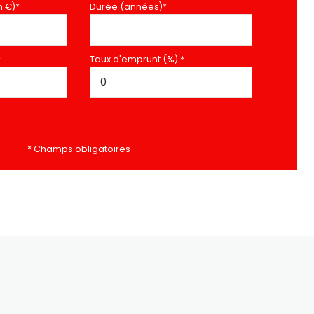
n €)*
Durée (années)*
*
Taux d'emprunt (%) *
* Champs obligatoires