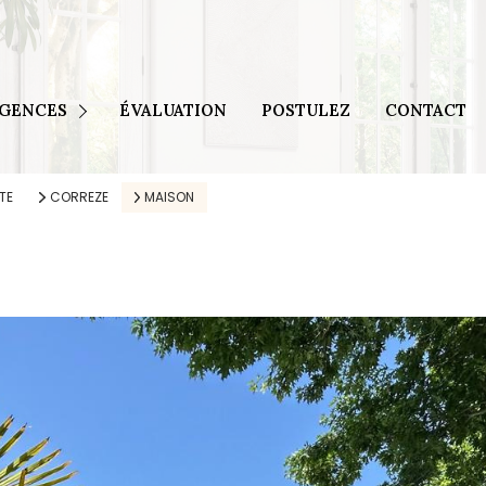
Egletons et Tulle
Seilhac et Brive
AGENCES
ÉVALUATION
POSTULEZ
CONTACT
Ussel
 Meymac
TE
CORREZE
MAISON