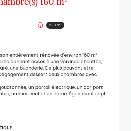
Maison 7 pièce(s) 4 chambre(s) 160 m²
2110 m²
son entièrement rénovée d'environ 160 m²
parée donnant accès à une véranda chauffée,
aré, une buanderie. De plus pouvant etre
n dégagement dessert deux chambres avec
goudronnée, un portail électrique, un car port
able, un liner neuf et un dôme. Également sept
TIQUE